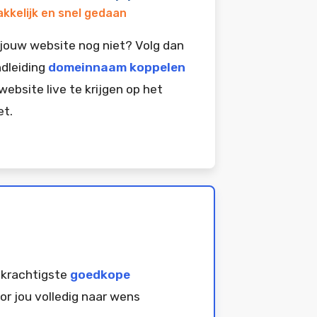
kkelijk en snel gedaan
jouw website nog niet? Volg dan
dleiding
domeinnaam koppelen
website live te krijgen op het
et.
 krachtigste
goedkope
or jou volledig naar wens