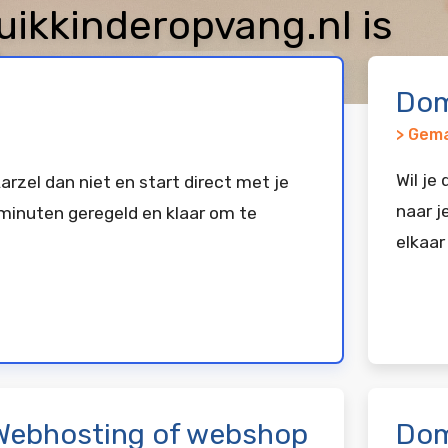
ikkinderopvang.nl is
keerd bij
Vimexx
Dom
> Gema
Wil je
arzel dan niet en start direct met je
naar j
minuten geregeld en klaar om te
elkaar
Webhosting of webshop
Dom